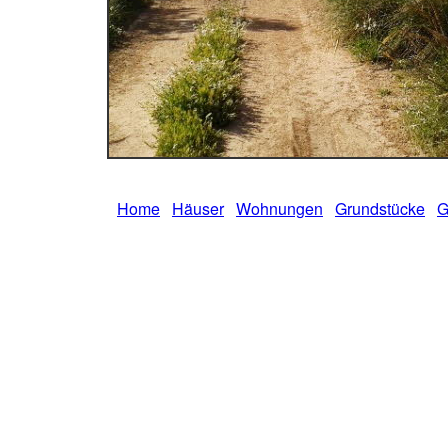
Home
Häuser
Wohnungen
Grundstücke
G