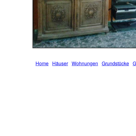
Home
Häuser
Wohnungen
Grundstücke
G