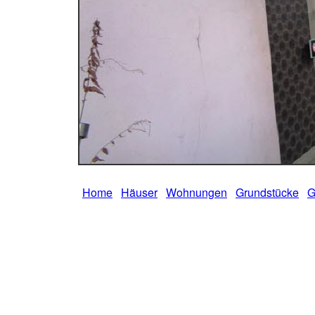
Home
Häuser
Wohnungen
Grundstücke
G