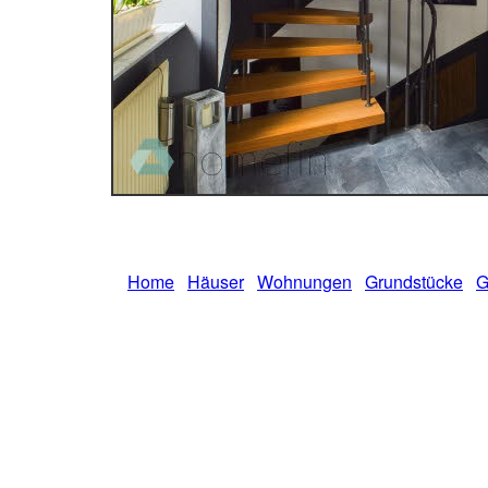
Home
Häuser
Wohnungen
Grundstücke
G