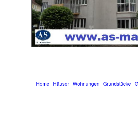
Home
Häuser
Wohnungen
Grundstücke
G