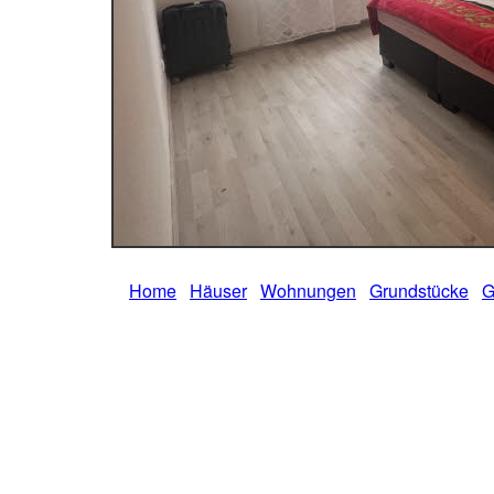
Home
Häuser
Wohnungen
Grundstücke
G