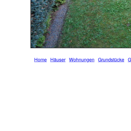
Home
Häuser
Wohnungen
Grundstücke
G