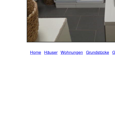
Home
Häuser
Wohnungen
Grundstücke
G