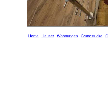
Home
Häuser
Wohnungen
Grundstücke
G